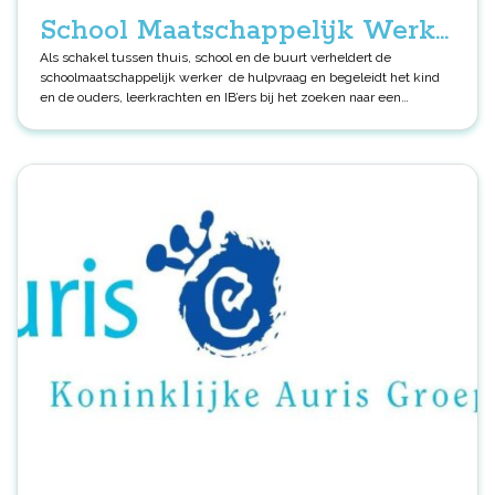
School Maatschappelijk Werk
Rijnmond
Als schakel tussen thuis, school en de buurt verheldert de
schoolmaatschappelijk werker de hulpvraag en begeleidt het kind
en de ouders, leerkrachten en IB’ers bij het zoeken naar een
oplossing. En als ‘veilige haven’ zijn ze van onschatbare waarde voor
kinderen die iets op hun hart hebben, die niet voldoende gezien en
gehoord worden. Want dat is de kracht van de schoolmaatschappelijk
werker: zij is toegankelijk, weet hoe ze vertrouwen en openheid kan
uitnodigen en kan vanuit haar werkplek binnen de school een kind
langere tijd volgen. Samen naar een oplossing De
schoolmaatschappelijk werker is er vanaf het eerste signaal dat er
iets is, tot aan eventuele gespecialiseerde zorg. Zij onderzoekt wat
de hulpvraag is, op welke domeinen er problemen zijn en wat er
nodig is om aan de hulpvraag te werken. Op basis hiervan adviseert
zij en vanaf dat moment deelt zij de verantwoordelijkheid voor het
probleem met ouders, leerkrachten, intern begeleiders en eventuele
hulpverleners. De schoolmaatschappelijk werker behandeld niet,
maar houdt een vinger aan de pols en blijft betrokken. Zij is degene
die de juiste lijntjes kan leggen op het juiste moment en daardoor
kan zorgen voor een gezamenlijke oplossing. De
schoolmaatschappelijk werker biedt ouders en leerkrachten
vernieuwde inzichten en handvatten om professioneler en vaardiger
om te gaan met kinderen in verschillende situaties. Dit doet zij