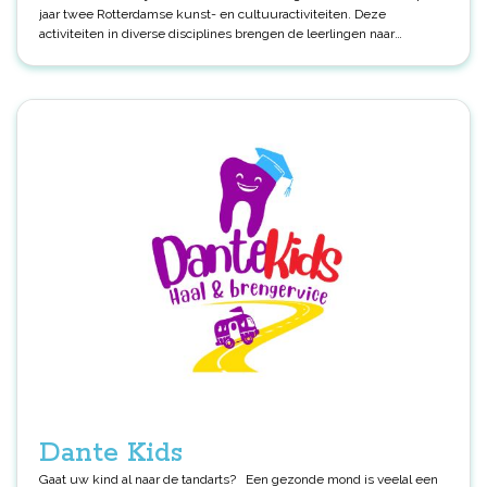
jaar twee Rotterdamse kunst- en cultuuractiviteiten. Deze
activiteiten in diverse disciplines brengen de leerlingen naar
concerten, theaters, musea en laten ze kennismaken met diverse
kunstenaars, van dansers tot filmmakers. Deze ervaringen moedigen
niet alleen kijken en luisteren aan, maar dagen ook uit tot eigen
creativiteit. Leerlingen ontdekken spelenderwijs het creëren van
kunst en vinden ruimte voor gesprek en reflectie over wat ze
hebben meegemaakt. Hiermee vergroten wij de wereld van de
kinderen.
Dante Kids
Gaat uw kind al naar de tandarts? Een gezonde mond is veelal een