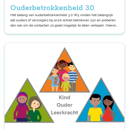
Ouderbetrokkenheid 3.0
Het belang van ouderbetrokkenheid 3.0 Wij vinden het belangrijk
dat ouders of verzorgers bij onze school betrokken zijn en proberen
dan ook om de contacten zo goed mogelijk te laten verlopen. Hiervoor
krijgen wij adviezen van het CPS. Ouders en leerkrachten nemen
samen deel in een regiegroep om de ouderbetrokkenheid te
vergroten. Wij werken - net als de overige scholen in de
Afrikaanderwijk - op school met een samenwerkingsovereenkomst.
Hierin staat beschreven wat er van kinderen, ouders en leerkrachten
verwacht mag worden, aangevuld met suggesties om hier samen
aan te werken. Naast de informatieavond,
kennismakingsgesprekken en de rapportbesprekingen zijn er
meerdere momenten tot contact mogelijk en naar onze mening
noodzakelijk. Het samen eens zijn over de mogelijkheden van uw
kind, bijvoorbeeld over het leren, over het gedrag en over de
opvoeding, heeft voor elk kind een positieve invloed. Ook vinden wij
het heel belangrijk dat u actief op school meehelpt bij diverse
activiteiten. De oudercommissie probeert samen met het team en de
ouderconsulenten de ouders te betrekken bij allerlei activiteiten op
school. We denken hierbij aan: hulp bij lezen; begeleiding bij
excursies; hulp bij het organiseren van feesten; hulp bij activiteiten
tussen de middag; luizencontrole. Om gericht invulling te geven aan
ouderbetrokkenheid en ouderparticipatie is er een ouderbeleidsplan