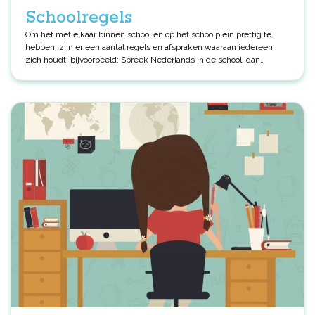
Schoolregels
Om het met elkaar binnen school en op het schoolplein prettig te
hebben, zijn er een aantal regels en afspraken waaraan iedereen
zich houdt, bijvoorbeeld: Spreek Nederlands in de school, dan
kunnen we elkaar allemaal verstaan en begrijpen. Wees aardig en
beleefd tegen elkaar. Loop in de gang. Praat netjes en rustig. De
klassen gaan altijd met de meester of juffrouw naar buiten. In de
ochtend eten we fruit en tussen de middag eten we brood in de
klas. We drinken water of melk op school. Schoolzwemmen en
gymnastiek zijn verplichte lessen. We spelen op het schoolplein. We
fietsen op straat. Als ouder kunt u meehelpen door deze regels ook
toe te passen. Veiligheidsbeleid Op school wordt er veel aandacht
besteed aan het aspect veiligheid, zowel fysieke als de sociale
veiligheid van leerlingen, ouders en personeel. Onze
preventiemedewerker Brechtje Manden draagt zorg voor het beleid
voor fysieke veiligheid en naleving daarvan. De directie draagt zorg
voor optimale arbeidsomstandigheden en heeft een RI&E gemaakt.
De preventiemedewerkers voeren de RI&E uit en hebben een plan
van aanpak opgesteld.