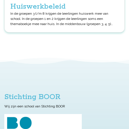
Huiswerkbeleid
In de groepen 3 t/m 8 krijgen de leerlingen huiswerk mee van
school. In de groepen 1 en 2 krijgen de leerlingen soms een
themaboekje mee naar huis. In de middenbouw (groepen 3, 4, 5)
krijgen de leerlingen 1 tot 2 keer huiswerk mee naar huis om te
leren of maken. In de bovenbouw (groepen 6, 7, 8) wordt het
huiswerk uitgebreid, bestaande uit oefenstof/leerstof/ presentaties,
inclusief het gebruik van agenda’s. Wij hopen dat ouders hun
kinderen kunnen ondersteunen bij het maken van huiswerk. Hoe
kan u uw kind ondersteunen bij het huiswerk?: Helpen met het
plannen van het huiswerk. Uit onderzoek blijkt dat kinderen tussen
10-14 jaar moeite hebben met plannen en daarin ondersteund
moeten worden; Het stellen van vragen, die de stof voor leerlingen
duidelijker maken en samenvatten wat ze geleerd hebben;
Belangstelling tonen in het huiswerk; Het stimuleren van uw kind in
het maken van huiswerk; Het scheppen van de juiste voorwaarden
zoals een rustige werkplek, afspraken over tijden, voor uw kind om
Stichting BOOR
het huiswerk te kunnen maken.
Wij zijn een school van Stichting BOOR