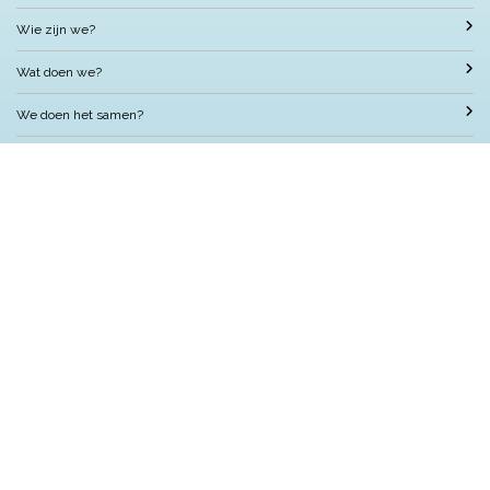
Wie zijn we?
Wat doen we?
We doen het samen?
Nuttige informatie
Met wie werken we samen?
Contact
Nelson Nieuws
Locatie
OBS Nelson Mandela
Jacominastraat 64, 3072 SC Rotterdam
Postbus 51126, 3007 GC Rotterdam
Telefoon: 010 484 1651
E-mail: directie@mandelaschool.nl