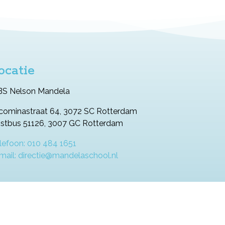
ocatie
S Nelson Mandela
cominastraat 64, 3072 SC Rotterdam
stbus 51126, 3007 GC Rotterdam
lefoon: 010 484 1651
mail: directie@mandelaschool.nl