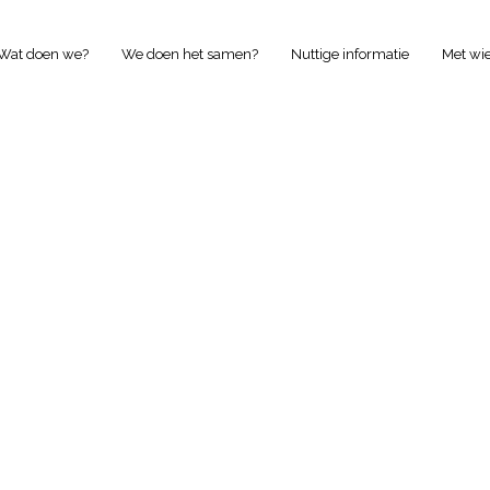
Wat doen we?
We doen het samen?
Nuttige informatie
Met wi