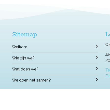
Sitemap
L
OB
Welkom
Ja
Wie zijn we?
Po
Wat doen we?
Te
E-
We doen het samen?
Nuttige informatie
Met wie werken we samen?