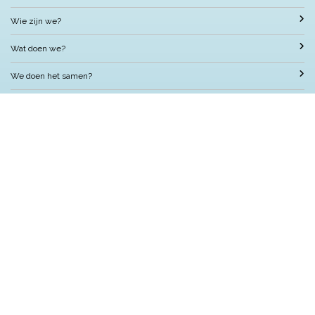
Wie zijn we?
Wat doen we?
We doen het samen?
Nuttige informatie
Met wie werken we samen?
Contact
Nelson Nieuws
Locatie
OBS Nelson Mandela
Jacominastraat 64, 3072 SC Rotterdam
Postbus 51126, 3007 GC Rotterdam
Telefoon: 010 484 1651