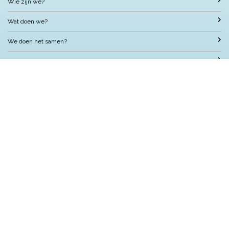
Wie zijn we?
Wat doen we?
We doen het samen?
Nuttige informatie
Met wie werken we samen?
Contact
Nelson Nieuws
Locatie
OBS Nelson Mandela
Jacominastraat 64, 3072 SC Rotterdam
Postbus 51126, 3007 GC Rotterdam
Telefoon: 010 484 1651
E-mail: directie@mandelaschool.nl