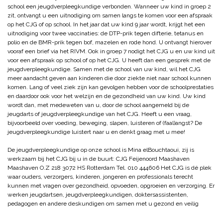
school een jeugdverpleegkundige verbonden. Wanneer uw kind in groep 2
zit, ontvangt u een uitnodiging om samen langs te komen voor een afspraak
op het CJG of op school. In het jaar dat uw kind 9 jaar wordt, krijgt het een
uitnodiging voor twee vaccinaties: de DTP-prik tegen difterie, tetanus en
polio en de BMR-prik tegen bof, mazelen en rode hond. U ontvangt hierover
vooraf een brief via het RIVM. Ook in groep 7 nodigt het CJG u en uw kind uit
voor een afspraak op school of op het CJG. U heeft dan een gesprek met de
jeugdverpleegkundige. Samen met de school van uw kind, wil het CJG
meer aandacht geven aan kinderen die door ziekte niet naar school kunnen
komen. Lang of veel ziek zijn kan gevolgen hebben voor de schoolprestaties
en daardoor ook voor het welzijn en de gezondheid van uw kind. Uw kind
wordt dan, met medeweten van u, door de school aangemeld bij de
jeugdarts of jeugdverpleegkundige van het CJG. Heeft u een vraag,
bijvoorbeeld over voeding, beweging, slapen, luisteren of (faal)angst? De
jeugdverpleegkundige luistert naar u en denkt graag met u mee!
De jeugdverpleegkundige op onze school is Mina elBouchtaoui, zij is
werkzaam bij het CJG bij u in de buurt: CJG Feijenoord Maashaven
Maashaven O.Z 218 3072 HS Rotterdam Tel. 010 444606 Het CJG is dé plek
waar ouders, verzorgers, kinderen, jongeren en professionals terecht
kunnen met vragen over gezondheid, opvoeden, opgroeien en verzorging. Er
werken jeugdartsen, jeugdverpleegkundigen, doktersassistenten,
pedagogen en andere deskundigen om samen met u gezond en veilig
opvoeden en opgroeien mogelijk te maken. Als u dat wil, bieden zij u en uw
kind (van 9 maanden tot 18 jaar) ook advies en ondersteuning.