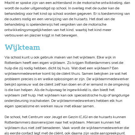
Mocht er sprake zijn van een achterstand in de motorische ontwikkeling, dan
wordt de ouder uitgenodigd op school. In overleg met de ouder kan de
behandeling voor het kind op school worden gegeven. Er is toestemming van
de ouders nodig en een verwijzing van de huisarts. Het doel van de
behandeling is spelenderwijs het vergroten van de motorische
ontwikkelingsmogelijkheden van het kind, waarbij het kind meer
vertrouwen en plezier krijgt in het bewegen.
Wijkteam
Via school kunt u ook gebruik maken van het wijkteam. Elke wijk in
Rotterdam heeft een eigen wijkteam. Zo krijgen Rotterdammers snel de
hulp die zij nodig hebben, dicht bij huis. Wat doet een wijkteam? Een
wijkteammedewerker komt bij de cliënt thuis. Samen bekijken ze wat het
probleem precies is en welke oplossingen er zijn. De wijkteammedewerker
bekijkt opnieuw wat de cliënt zelf kan doen en of er iemand in de omgeving
is die kan helpen. Als de hulpvraag te ingewikkeld is, dan biedt het
wijkteam zelf hulp. Het wijkteam kan ook specialistische hulp of langdurige
ondersteuning inschakelen. De wijkteammedewerkers hebben elk hun
eigen specialisme en werken nauw met elkaar samen.
De school, het Centrum voor Jeugd en Gezin (CJG) en de huisarts kunnen
Rotterdammers doorverwijzen naar het wijkteam. Mensen kunnen het
wijkteam dus niet zelf benaderen. Vaak wordt de wijkteammedewerker die
als eerste contact legt met de cliënt, ook daarna zijn vaste aanspreekpunt.