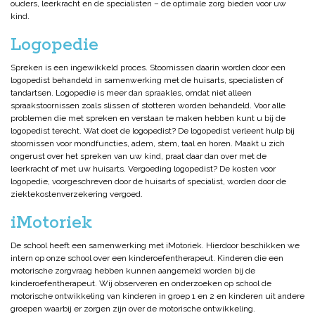
ouders, leerkracht en de specialisten – de optimale zorg bieden voor uw
kind.
Logopedie
Spreken is een ingewikkeld proces. Stoornissen daarin worden door een
logopedist behandeld in samenwerking met de huisarts, specialisten of
tandartsen. Logopedie is meer dan spraakles, omdat niet alleen
spraakstoornissen zoals slissen of stotteren worden behandeld. Voor alle
problemen die met spreken en verstaan te maken hebben kunt u bij de
logopedist terecht. Wat doet de logopedist? De logopedist verleent hulp bij
stoornissen voor mondfuncties, adem, stem, taal en horen. Maakt u zich
ongerust over het spreken van uw kind, praat daar dan over met de
leerkracht of met uw huisarts. Vergoeding logopedist? De kosten voor
logopedie, voorgeschreven door de huisarts of specialist, worden door de
ziektekostenverzekering vergoed.
iMotoriek
De school heeft een samenwerking met iMotoriek. Hierdoor beschikken we
intern op onze school over een kinderoefentherapeut. Kinderen die een
motorische zorgvraag hebben kunnen aangemeld worden bij de
kinderoefentherapeut. Wij observeren en onderzoeken op school de
motorische ontwikkeling van kinderen in groep 1 en 2 en kinderen uit andere
groepen waarbij er zorgen zijn over de motorische ontwikkeling.