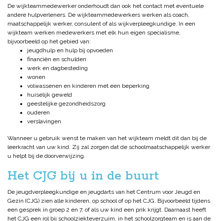
De wijkteammedewerker onderhoudt dan ook het contact met eventuele
andere hulpverleners. De wijkteammedewerkers werken als coach,
maatschappelijk werker, consulent of als wijkverpleegkundige. In een
wijkteam werken medewerkers met elk hun eigen specialisme,
bijvoorbeeld op het gebied van:
jeugdhulp en hulp bij opvoeden
financiën en schulden
werk en dagbesteding
wonen
volwassenen en kinderen met een beperking
huiselijk geweld
geestelijke gezondheidszorg
ouderen
verslavingen
Wanneer u gebruik wenst te maken van het wijkteam meldt dit dan bij de
leerkracht van uw kind. Zij zal zorgen dat de schoolmaatschappelijk werker
u helpt bij de doorverwijzing.
Het CJG bij u in de buurt
De jeugdverpleegkundige en jeugdarts van het Centrum voor Jeugd en
Gezin (CJG) zien alle kinderen, op school of op het CJG. Bijvoorbeeld tijdens
een gesprek in groep 2 en 7, of als uw kind een prik krijgt. Daarnaast heeft
het CJG een rol bij schoolziekteverzuim, in het schoolzorgteam en is aan de